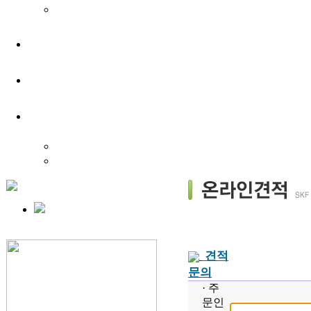
견적
문의
· 주
문인