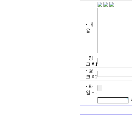
· 내
용
· 링
크 # 1
· 링
크 # 2
· 파
일
+
-