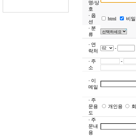
명/상
호
· 옵
html
비밀
션
· 분
류
· 연
-
락처
-
· 주
소
· 이
메일
· 주
문용
개인용
도
· 주
문내
용