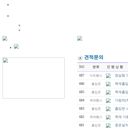
견적문의
NO
분류
진 행 상 황
687
창살형 
아트휀스
686
목재출입
출입문
685
목재출입
출입문
684
가림막(
목재휀스
683
출입문
출입문
(
682
목재 가
목재휀스
681
중문설
출입문