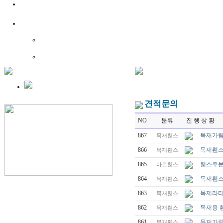
견적문의
NO
분류
진 행 상 황
867
목재가림
목재휀스
866
목재휀스
목재휀스
865
휀스주
아트휀스
864
목재휀스
목재휀스
863
목제라
목재휀스
862
목재용 
목재휀스
861
목재가림
목재휀스